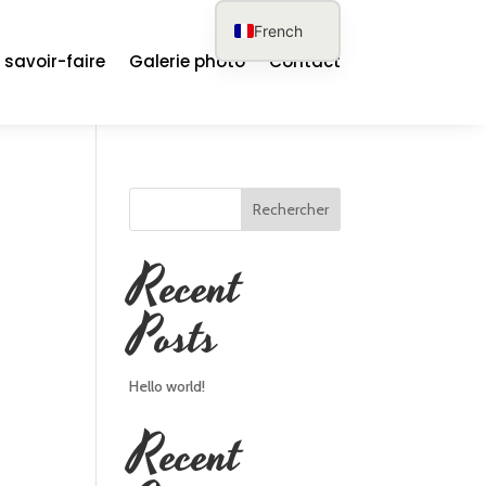
French
 savoir-faire
Galerie photo
Contact
English
German
Spanish
Rechercher
Recent
Posts
Hello world!
Recent