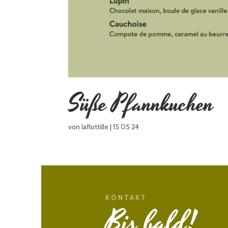
Süße Pfannkuchen
von
laflottille
|
15 05 24
KONTAKT
Bis bald!