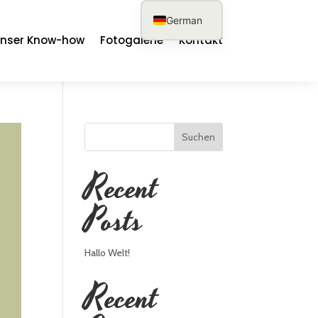
German
nser Know-how
Fotogalerie
Kontakt
French
English
Spanish
Suchen
Recent
Posts
Hallo Welt!
Recent